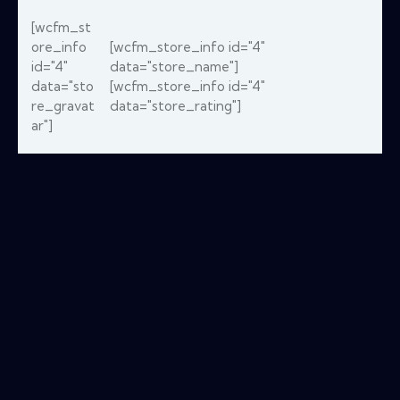
[wcfm_st
ore_info
[wcfm_store_info id="4"
id="4"
data="store_name"]
data="sto
[wcfm_store_info id="4"
re_gravat
data="store_rating"]
ar"]